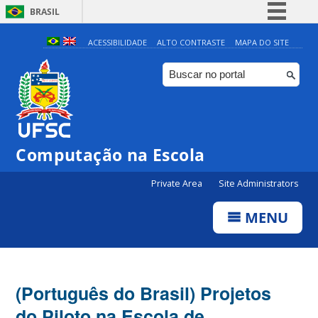
BRASIL
Simplifique!
ACESSIBILIDADE
ALTO CONTRASTE
MAPA DO SITE
Comunica BR
Participe
Acesso à informação
Legislação
Computação na Escola
Canais
Private Area
Site Administrators
MENU
(Português do Brasil) Projetos
do Piloto na Escola de