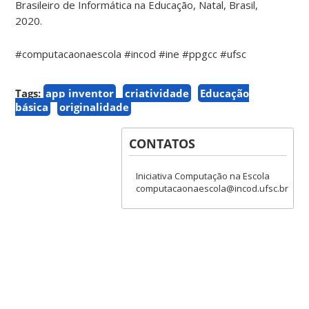
Brasileiro de Informática na Educação, Natal, Brasil,
2020.
#computacaonaescola #incod #ine #ppgcc #ufsc
Tags:
app inventor
criatividade
Educação
básica
originalidade
CONTATOS
Iniciativa Computação na Escola
computacaonaescola@incod.ufsc.br