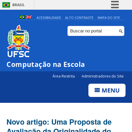
BRASIL
Simplifique!
ACESSIBILIDADE
ALTO CONTRASTE
MAPA DO SITE
Comunica BR
Participe
Acesso à informação
Legislação
Computação na Escola
Canais
Área Restrita
Administradores do Site
MENU
Novo artigo: Uma Proposta de
Avaliação da Originalidade do