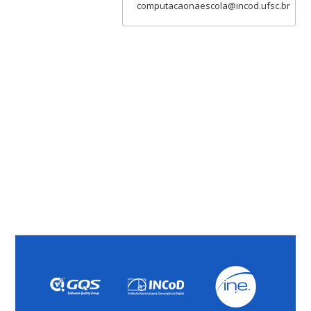
computacaonaescola@incod.ufsc.br