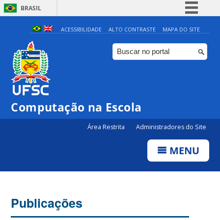
BRASIL
Simplifique!
ACESSIBILIDADE
ALTO CONTRASTE
MAPA DO SITE
Comunica BR
Participe
Acesso à informação
Legislação
Computação na Escola
Canais
Área Restrita
Administradores do Site
MENU
Publicações