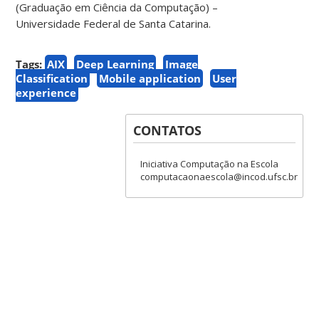
(Graduação em Ciência da Computação) –
Universidade Federal de Santa Catarina.
Tags:
AIX
Deep Learning
Image
Classification
Mobile application
User
experience
CONTATOS
Iniciativa Computação na Escola
computacaonaescola@incod.ufsc.br