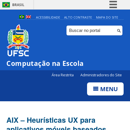
BRASIL
Simplifique!
ACESSIBILIDADE
ALTO CONTRASTE
MAPA DO SITE
Comunica BR
Participe
Acesso à informação
Legislação
Computação na Escola
Canais
Área Restrita
Administradores do Site
MENU
AIX – Heurísticas UX para
aplicativos móveis baseados