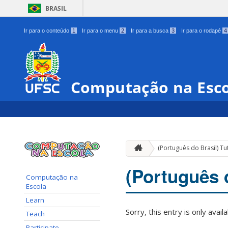
BRASIL
Ir para o conteúdo
1
Ir para o menu
2
Ir para a busca
3
Ir para o rodapé
4
Computação na Esc
(Português do Brasil) Tu
(Português d
Computação na
Escola
Learn
Sorry, this entry is only avail
Teach
Participate