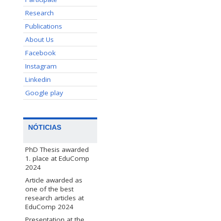
Research
Publications
About Us
Facebook
Instagram
Linkedin
Google play
NÓTICIAS
PhD Thesis awarded
1. place at EduComp
2024
Article awarded as
one of the best
research articles at
EduComp 2024
Presentation at the