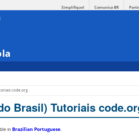
Simplifique!
Comunica BR
Parti
ola
toriais code.org
o Brasil) Tutoriais code.or
able in
Brazilian Portuguese
.