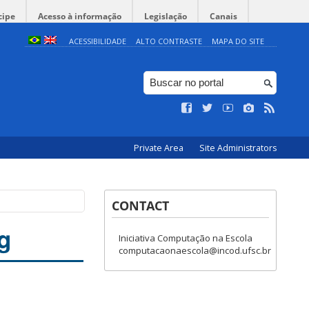
cipe
Acesso à informação
Legislação
Canais
ACESSIBILIDADE
ALTO CONTRASTE
MAPA DO SITE
Private Area
Site Administrators
CONTACT
g
Iniciativa Computação na Escola
computacaonaescola@incod.ufsc.br