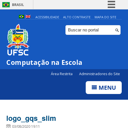
BRASIL
Simplifique!
ACESSIBILIDADE
ALTO CONTRASTE
MAPA DO SITE
Comunica BR
Participe
Acesso à informação
Legislação
Computação na Escola
Canais
Área Restrita
Administradores do Site
MENU
logo_gqs_slim
03/08/2020 19:11