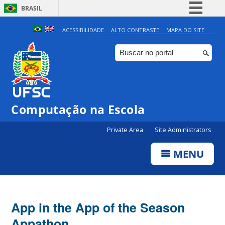
BRASIL
Simplifique!
ACESSIBILIDADE
ALTO CONTRASTE
MAPA DO SITE
Comunica BR
Participe
Acesso à informação
Legislação
Computação na Escola
Canais
Private Area
Site Administrators
MENU
App in the App of the Season
Appathon