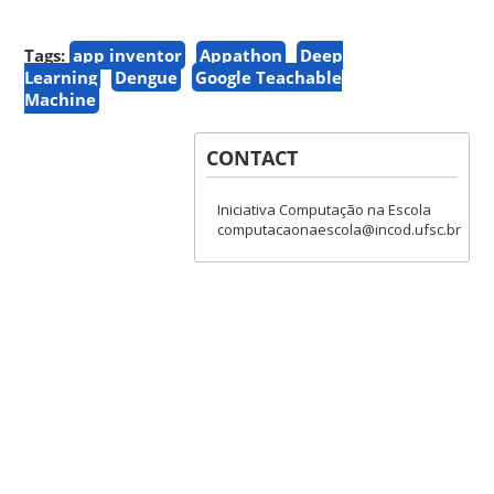
Tags:
app inventor
Appathon
Deep
Learning
Dengue
Google Teachable
Machine
CONTACT
Iniciativa Computação na Escola
computacaonaescola@incod.ufsc.br