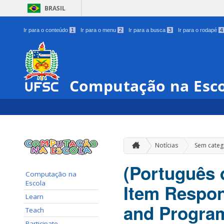
BRASIL
Ir para o conteúdo
1
Ir para o menu
2
Ir para a busca
3
Ir para o rodapé
4
Computação na Esc
Notícias
Sem categ
(Português 
Computação na
Escola
Item Respon
Learn
and Program
Teach
Participate