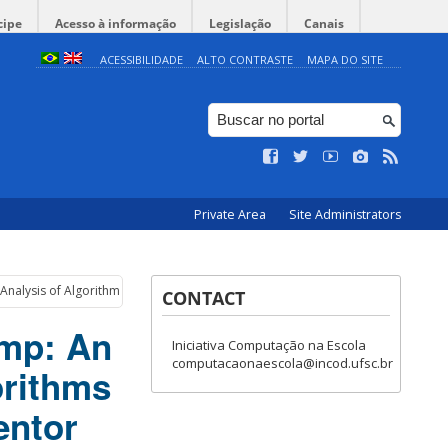
cipe
Acesso à informação
Legislação
Canais
ACESSIBILIDADE
ALTO CONTRASTE
MAPA DO SITE
Private Area
Site Administrators
Analysis of Algorithms and Programming Concepts in App Inventor Projects
CONTACT
omp: An
Iniciativa Computação na Escola
computacaonaescola@incod.ufsc.br
orithms
entor