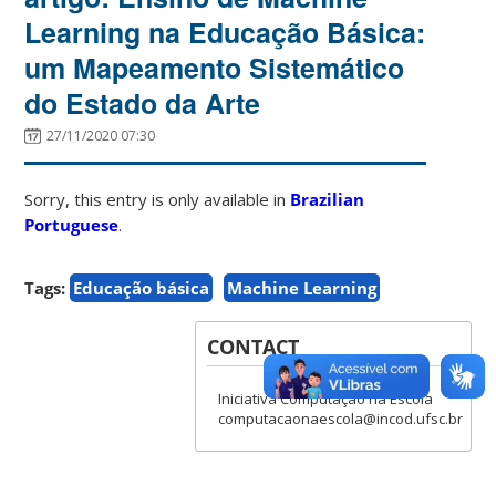
Learning na Educação Básica:
um Mapeamento Sistemático
do Estado da Arte
27/11/2020 07:30
Sorry, this entry is only available in
Brazilian
Portuguese
.
Tags:
Educação básica
Machine Learning
CONTACT
Iniciativa Computação na Escola
computacaonaescola@incod.ufsc.br