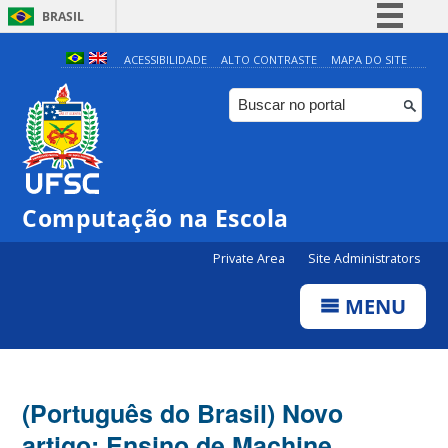
BRASIL
Simplifique!
ACESSIBILIDADE
ALTO CONTRASTE
MAPA DO SITE
Comunica BR
Participe
Acesso à informação
Legislação
Computação na Escola
Canais
Private Area
Site Administrators
MENU
(Português do Brasil) Novo
artigo: Ensino de Machine