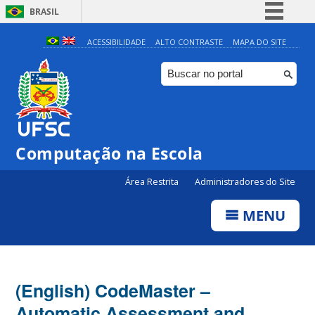
BRASIL
Simplifique!
ACESSIBILIDADE
ALTO CONTRASTE
MAPA DO SITE
Comunica BR
Participe
Acesso à informação
Legislação
Computação na Escola
Canais
Área Restrita
Administradores do Site
MENU
(English) CodeMaster –
Automatic Assessment and