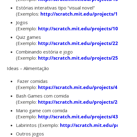
Estórias interativas tipo “visual novel”
(Exemplos:
http://scratch.mit.edu/projects/17860399
Jogos
(Exemplo:
http://scratch.mit.edu/projects/10151108/
Quiz games
(Exemplo:
http://scratch.mit.edu/projects/22692588/
Combinando estória e jogo
(Exemplo:
http://scratch.mit.edu/projects/2583213
/)
Ideas – Alimentação
Fazer comidas
(Exemplo:
https://scratch.mit.edu/projects/41566430
Bash Games com comida
(Exemplo:
https://scratch.mit.edu/projects/24022862
Mario game com comida
(Exemplo:
http://scratch.mit.edu/projects/43922742/
L
abirintos
(Exemplo:
http://scratch.mit.edu/projects/
Outros jogos