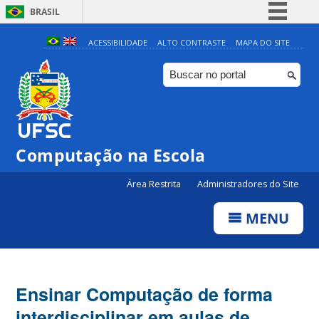
BRASIL
Simplifique!
ACESSIBILIDADE
ALTO CONTRASTE
MAPA DO SITE
Comunica BR
Participe
Acesso à informação
Legislação
Computação na Escola
Canais
Área Restrita
Administradores do Site
MENU
Ensinar Computação de forma
interdisciplinar em aulas de