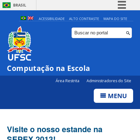
BRASIL
Simplifique!
ACESSIBILIDADE
ALTO CONTRASTE
MAPA DO SITE
Comunica BR
Participe
Acesso à informação
Legislação
Computação na Escola
Canais
Área Restrita
Administradores do Site
MENU
Visite o nosso estande na
SEPEX 2013!