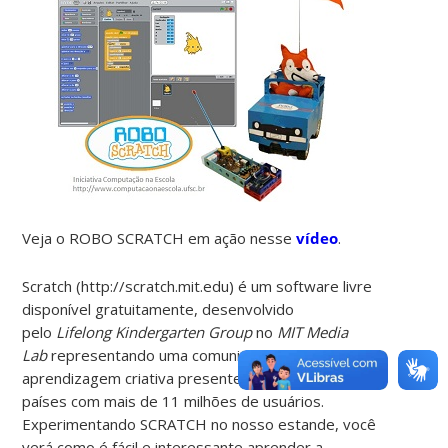
Veja o ROBO SCRATCH em ação nesse
vídeo
.
Scratch (http://scratch.mit.edu) é um software livre
disponível gratuitamente, desenvolvido
pelo
Lifelong Kindergarten Group
no
MIT Media
Lab
representando uma comunidade de
aprendizagem criativa presente em mais de 150
países com mais de 11 milhões de usuários.
Experimentando SCRATCH no nosso estande, você
verá como é fácil e interessante aprender a