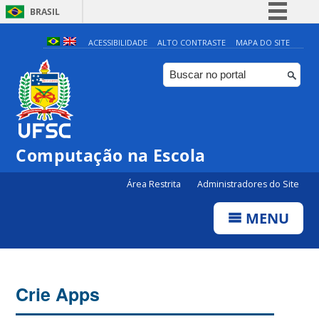
BRASIL
Simplifique!
ACESSIBILIDADE
ALTO CONTRASTE
MAPA DO SITE
Comunica BR
Participe
Acesso à informação
Legislação
Computação na Escola
Canais
Área Restrita
Administradores do Site
MENU
Crie Apps