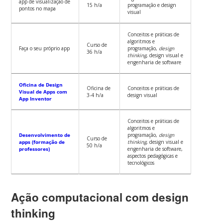
app de visualização de
15 h/a
programação e design
pontos no mapa
visual
Conceitos e práticas de
algoritmos e
Curso de
Faça o seu próprio app
programação,
design
36 h/a
thinking
, design visual e
engenharia de software
Oficina de Design
Oficina de
Conceitos e práticas de
Visual de Apps com
3-4 h/a
design visual
App Inventor
Conceitos e práticas de
algoritmos e
Desenvolvimento de
programação,
design
Curso de
apps (formação de
thinking
, design visual e
50 h/a
professores)
engenharia de software,
aspectos pedagógicas e
tecnológicos
Ação computacional com design
thinking