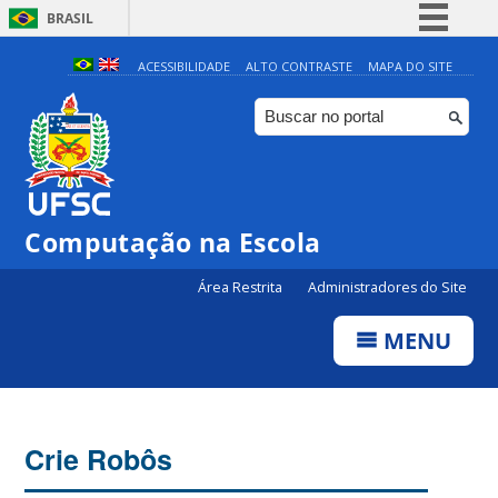
BRASIL
Simplifique!
ACESSIBILIDADE
ALTO CONTRASTE
MAPA DO SITE
Comunica BR
Participe
Acesso à informação
Legislação
Computação na Escola
Canais
Área Restrita
Administradores do Site
MENU
Crie Robôs