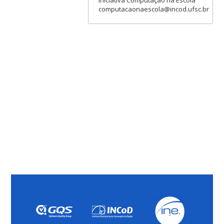
computacaonaescola@incod.ufsc.br