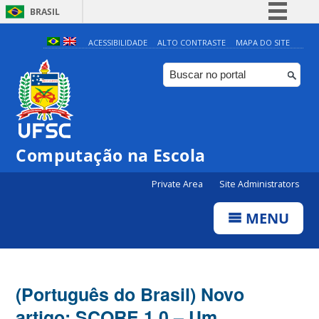
BRASIL
Simplifique!
ACESSIBILIDADE
ALTO CONTRASTE
MAPA DO SITE
Comunica BR
Participe
Acesso à informação
Legislação
Computação na Escola
Canais
Private Area
Site Administrators
MENU
(Português do Brasil) Novo
artigo: SCORE 1.0 – Um