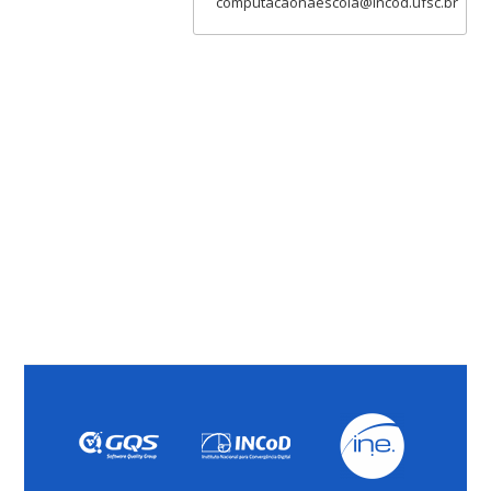
computacaonaescola@incod.ufsc.br