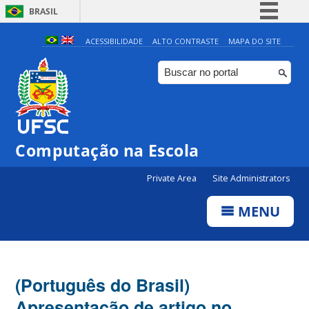
BRASIL
Simplifique!
ACESSIBILIDADE
ALTO CONTRASTE
MAPA DO SITE
Comunica BR
Participe
Acesso à informação
Legislação
Computação na Escola
Canais
Private Area
Site Administrators
MENU
(Português do Brasil)
Apresentação de artigo no