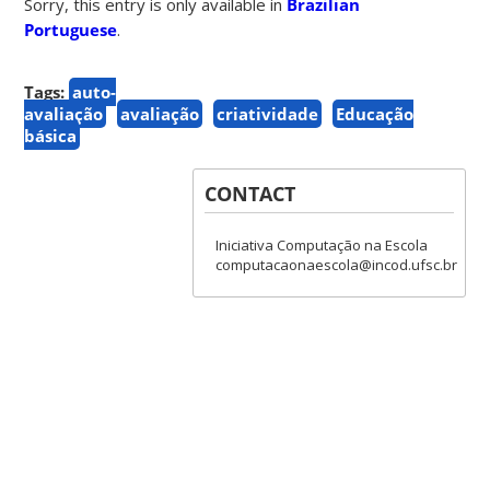
Sorry, this entry is only available in
Brazilian
Portuguese
.
Tags:
auto-
avaliação
avaliação
criatividade
Educação
básica
CONTACT
Iniciativa Computação na Escola
computacaonaescola@incod.ufsc.br