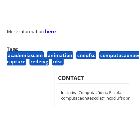
More information
here
Tags:
academiascam
animation
cneufsc
computacaonaes
capture
redeivg
ufsc
CONTACT
Iniciativa Computação na Escola
computacaonaescola@incod.ufsc.br