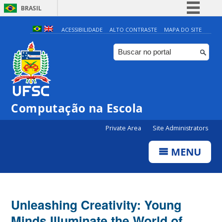
BRASIL
Simplifique!
ACESSIBILIDADE
ALTO CONTRASTE
MAPA DO SITE
Comunica BR
Participe
Acesso à informação
Legislação
Computação na Escola
Canais
Private Area
Site Administrators
MENU
Unleashing Creativity: Young
Minds Illuminate the World of