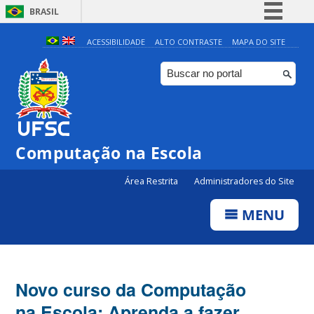
BRASIL
Simplifique!
ACESSIBILIDADE
ALTO CONTRASTE
MAPA DO SITE
Comunica BR
Participe
Acesso à informação
Legislação
Computação na Escola
Canais
Área Restrita
Administradores do Site
MENU
Novo curso da Computação
na Escola: Aprenda a fazer