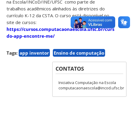
na Escola/INCoD/INE/UFSC como parte de
trabalhos acadêmicos alinhados às diretrizes do
currículo K-12 da CSTA. O curso está disponível no
site de cursos:
https://cursos.computacaonaescola.ufsc.br/cursos/tutor
do-app-encontre-me/
Tags:
app inventor
Ensino de computação
CONTATOS
Iniciativa Computação na Escola
computacaonaescola@incod.ufsc.br