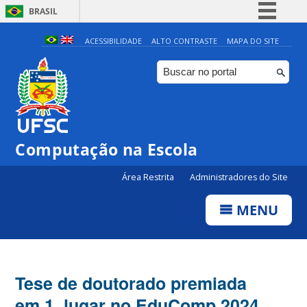
BRASIL
Simplifique!
ACESSIBILIDADE
ALTO CONTRASTE
MAPA DO SITE
Comunica BR
Participe
Acesso à informação
Legislação
Computação na Escola
Canais
Área Restrita
Administradores do Site
MENU
Tese de doutorado premiada
em 1. lugar no EduComp 2024