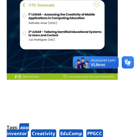
Tags:
app
inventor
Creativity
EduComp
PPGCC