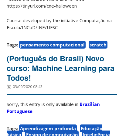
https://tinyurl.com/cne-halloween
Course developed by the initiative Computação na
Escola/INCoD/INE/UFSC
Tags:
pensamento computacional
scratch
(Português do Brasil) Novo
curso: Machine Learning para
Todos!
03/09/2020 08:43
Sorry, this entry is only available in
Brazilian
Portuguese
.
Tags:
Aprendizagem profunda
Educação
básica
Ensino de computação
Inteligência