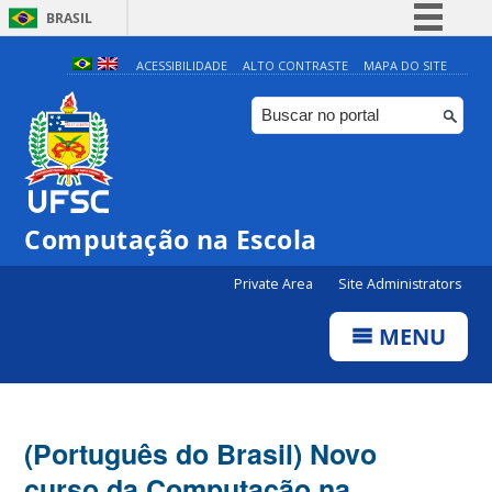
BRASIL
Simplifique!
ACESSIBILIDADE
ALTO CONTRASTE
MAPA DO SITE
Comunica BR
Participe
Acesso à informação
Legislação
Computação na Escola
Canais
Private Area
Site Administrators
MENU
(Português do Brasil) Novo
curso da Computação na