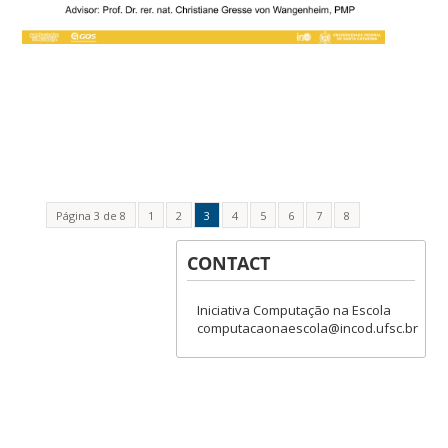
Página 3 de 8
1
2
3
4
5
6
7
8
CONTACT
Iniciativa Computação na Escola
computacaonaescola@incod.ufsc.br